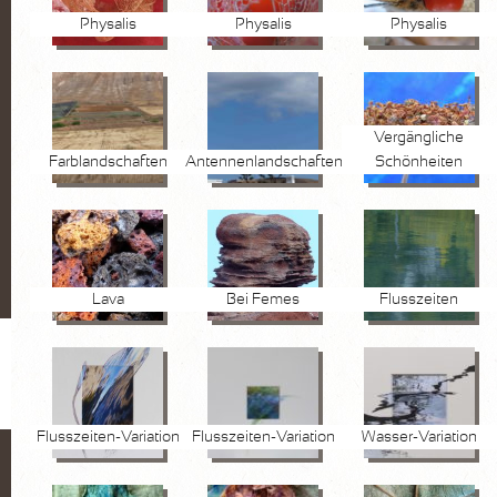
Physalis
Physalis
Physalis
Vergängliche
Farblandschaften
Antennenlandschaften
Schönheiten
Lava
Bei Femes
Flusszeiten
Flusszeiten-Variation
Flusszeiten-Variation
Wasser-Variation