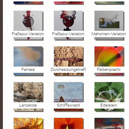
Fraßspur-Variation
Fraßspur-Variation
Mahonien-Variation
Famara
Durchsetzungskraft
Farbenpracht
Lanzarote
Schiffswrack
Edelstein