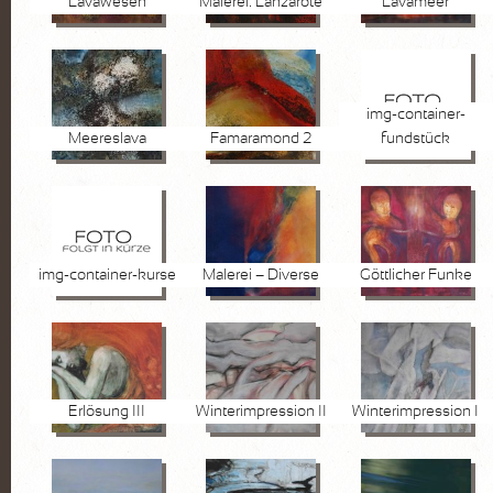
Lavawesen
Malerei: Lanzarote
Lavameer
FOTOGRAFIE
Pflanzen
Wasser
img-container-
Meereslava
Famaramond 2
fundstück
Stein
Lanzarote
KURSE
img-container-kurse
Malerei – Diverse
Göttlicher Funke
AKTUELLES
Kurse
Marktplatz
Erlösung III
Winterimpression II
Winterimpression I
VITA
KONTAKT