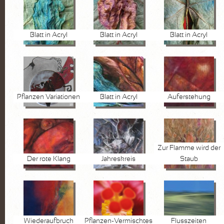
Blatt in Acryl
Blatt in Acryl
Blatt in Acryl
Pflanzen Variationen
Blatt in Acryl
Auferstehung
Zur Flamme wird der
Der rote Klang
Jahreskreis
Staub
Wiederaufbruch
Pflanzen-Vermischtes
Flusszeiten