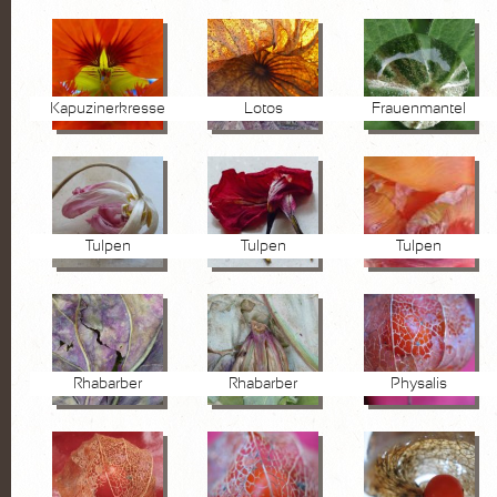
Kapuzinerkresse
Lotos
Frauenmantel
Tulpen
Tulpen
Tulpen
Rhabarber
Rhabarber
Physalis