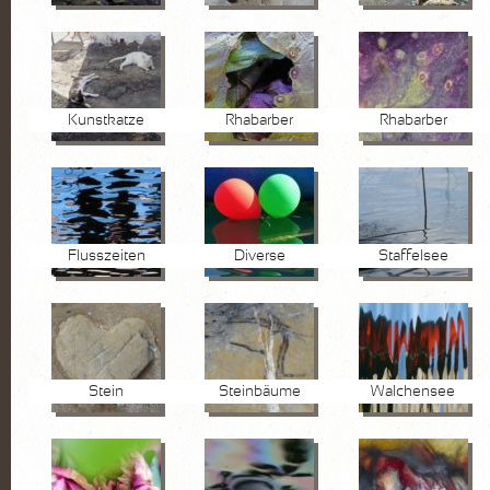
Kunstkatze
Rhabarber
Rhabarber
Flusszeiten
Diverse
Staffelsee
Stein
Steinbäume
Walchensee