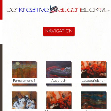
NAVIGATION
STARTSEITE
MALEREI & MEHR
Cactus-Objekte
Lanzarote
Famaramond 1
Ausbruch
Lavateufelchen
Diverse
Hommage an Bloßfeldt
Aktzeichnungen