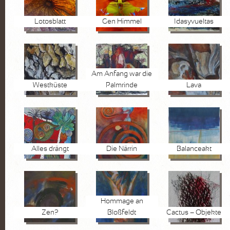
Lotosblatt
Gen Himmel
Idasyvueltas
Am Anfang war die
Westküste
Palmrinde
Lava
Alles drängt
Die Närrin
Balanceakt
Hommage an
Zen?
Bloßfeldt
Cactus – Objekte