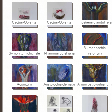
Cactus-Objekte
Cactus-Objekte
Impatiens glandulifera
Blumenbachia
Symphitum oficinale
Rhamnus purshiana
hieronymi
Aconitum
Aristolochia clematis
Allium ostrowskianum