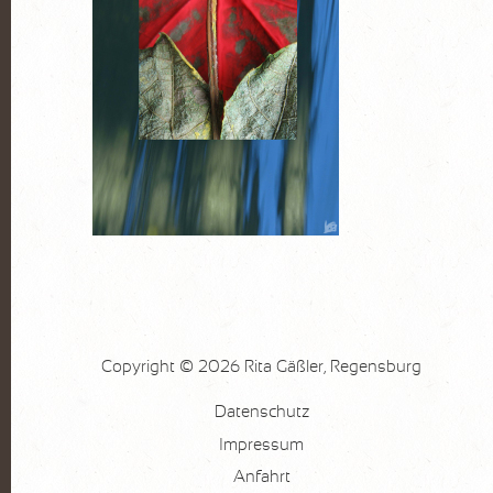
FOTOGRAFIE
Pflanzen
Wasser
Stein
Lanzarote
KURSE
AKTUELLES
Kurse
Copyright © 2026 Rita Gäßler, Regensburg
Marktplatz
Datenschutz
VITA
Impressum
KONTAKT
Anfahrt