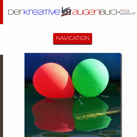
NAVIGATION
STARTSEITE
MALEREI & MEHR
Cactus-Objekte
Lanzarote
Diverse
Hommage an Bloßfeldt
Aktzeichnungen