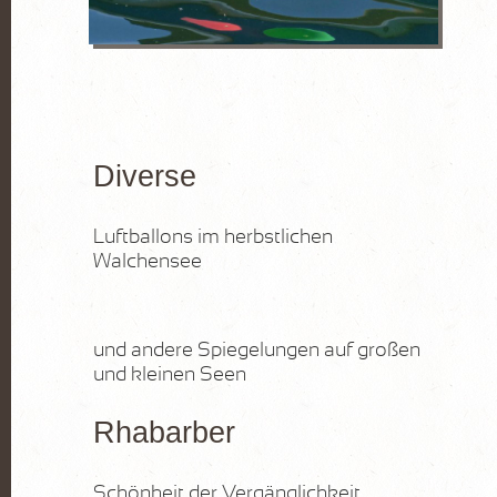
FOTOGRAFIE
Pflanzen
Wasser
Stein
Diverse
Lanzarote
Luftballons im herbstlichen
KURSE
Walchensee
AKTUELLES
Kurse
und andere Spiegelungen auf großen
und kleinen Seen
Marktplatz
Rhabarber
VITA
KONTAKT
Schönheit der Vergänglichkeit