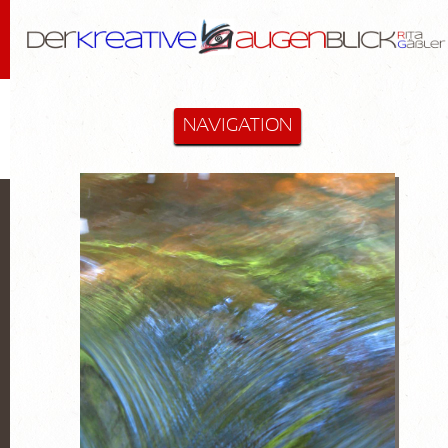
NAVIGATION
STARTSEITE
MALEREI & MEHR
Cactus-Objekte
Lanzarote
Diverse
Hommage an Bloßfeldt
Aktzeichnungen