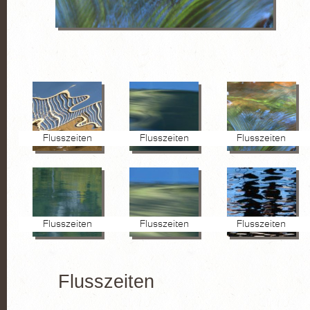
FOTOGRAFIE
Pflanzen
Wasser
Stein
Lanzarote
Flusszeiten
Flusszeiten
Flusszeiten
KURSE
AKTUELLES
Kurse
Flusszeiten
Flusszeiten
Flusszeiten
Marktplatz
VITA
Flusszeiten
KONTAKT