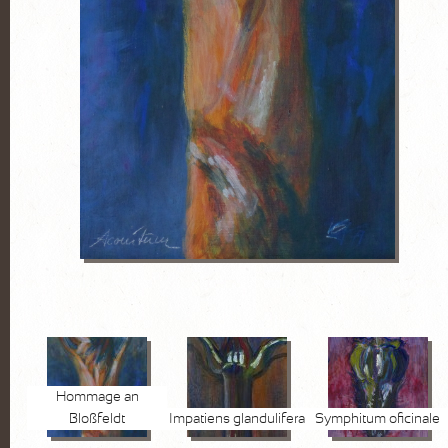
FOTOGRAFIE
Pflanzen
Wasser
Stein
Lanzarote
KURSE
AKTUELLES
Kurse
Marktplatz
VITA
Hommage an
Bloßfeldt
Impatiens glandulifera
Symphitum oficinale
KONTAKT