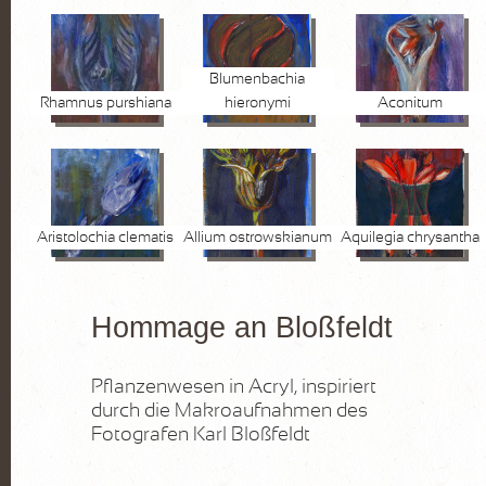
Blumenbachia
Rhamnus purshiana
hieronymi
Aconitum
Aristolochia clematis
Allium ostrowskianum
Aquilegia chrysantha
Hommage an Bloßfeldt
Pflanzenwesen in Acryl, inspiriert
durch die Makroaufnahmen des
Fotografen Karl Bloßfeldt