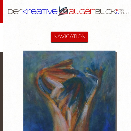
NAVIGATION
STARTSEITE
MALEREI & MEHR
Cactus-Objekte
Lanzarote
Diverse
Hommage an Bloßfeldt
Aktzeichnungen