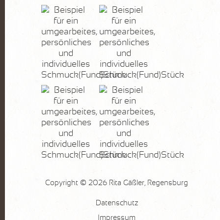
FOTOGRAFIE
Pflanzen
Wasser
Stein
Lanzarote
KURSE
AKTUELLES
Kurse
Marktplatz
Copyright © 2026 Rita Gäßler, Regensburg
VITA
Datenschutz
KONTAKT
Impressum