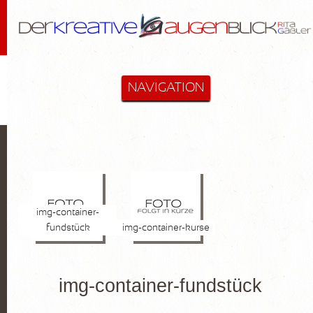
NAVIGATION
STARTSEITE
MALEREI & MEHR
Cactus-Objekte
img-container-
Lanzarote
fundstück
img-container-kurse
Diverse
Hommage an Bloßfeldt
img-container-fundstück
Aktzeichnungen