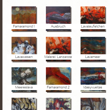
FOTOGRAFIE
Pflanzen
Wasser
Famaramond 1
Ausbruch
Lavateufelchen
Stein
Lanzarote
KURSE
Lavawesen
Malerei: Lanzarote
Lavameer
AKTUELLES
Kurse
Marktplatz
Meereslava
Famaramond 2
Idasyvueltas
VITA
KONTAKT