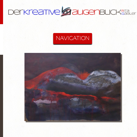
NAVIGATION
STARTSEITE
MALEREI & MEHR
Cactus-Objekte
Lanzarote
Diverse
Hommage an Bloßfeldt
Aktzeichnungen