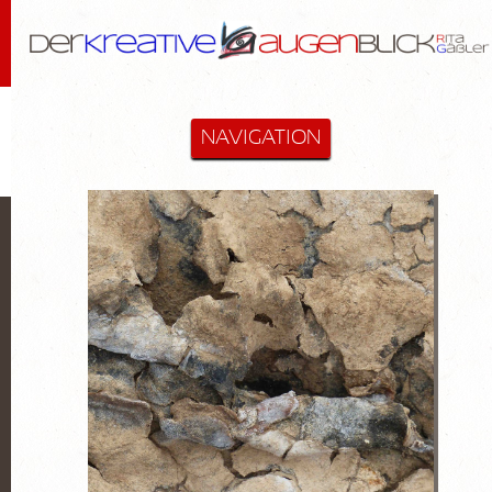
NAVIGATION
STARTSEITE
MALEREI & MEHR
Cactus-Objekte
Lanzarote
Diverse
Hommage an Bloßfeldt
Aktzeichnungen