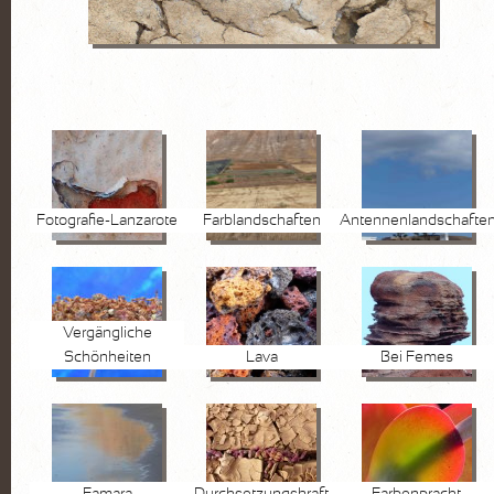
FOTOGRAFIE
Pflanzen
Wasser
Stein
Lanzarote
Fotografie-Lanzarote
Farblandschaften
Antennenlandschafte
KURSE
AKTUELLES
Vergängliche
Kurse
Schönheiten
Lava
Bei Femes
Marktplatz
VITA
KONTAKT
Famara
Durchsetzungskraft
Farbenpracht