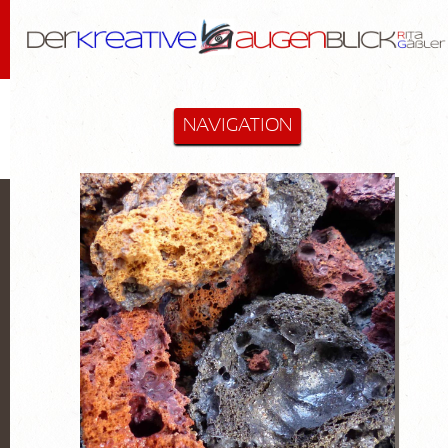
NAVIGATION
STARTSEITE
MALEREI & MEHR
Cactus-Objekte
Lanzarote
Diverse
Hommage an Bloßfeldt
Aktzeichnungen