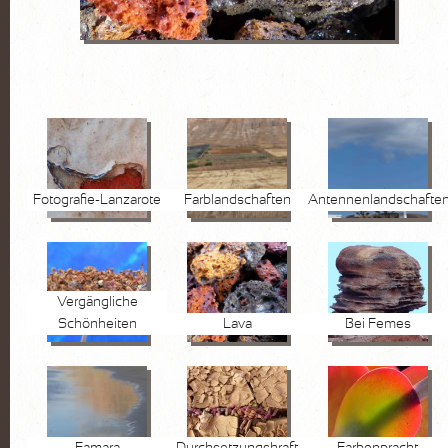
FOTOGRAFIE
Pflanzen
Wasser
Stein
Lanzarote
Fotografie-Lanzarote
Farblandschaften
Antennenlandschafte
KURSE
AKTUELLES
Vergängliche
Kurse
Schönheiten
Lava
Bei Femes
Marktplatz
VITA
KONTAKT
Famara
Durchsetzungskraft
Farbenpracht