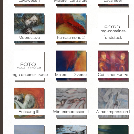
Lavawesen
Malerei: Lanzarote
Lavameer
FOTOGRAFIE
Pflanzen
Wasser
img-container-
Meereslava
Famaramond 2
fundstück
Stein
Lanzarote
KURSE
img-container-kurse
Malerei – Diverse
Göttlicher Funke
AKTUELLES
Kurse
Marktplatz
Erlösung III
Winterimpression II
Winterimpression I
VITA
KONTAKT