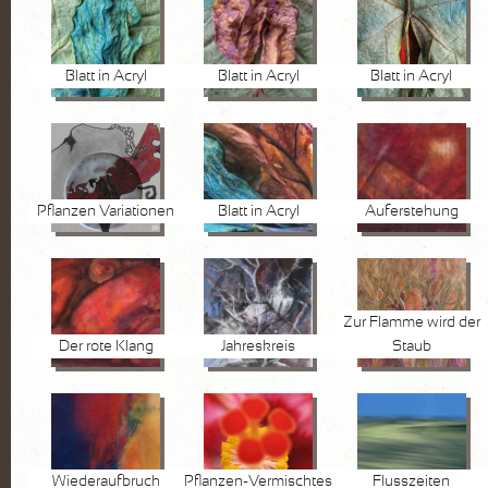
Blatt in Acryl
Blatt in Acryl
Blatt in Acryl
Pflanzen Variationen
Blatt in Acryl
Auferstehung
Zur Flamme wird der
Der rote Klang
Jahreskreis
Staub
Wiederaufbruch
Pflanzen-Vermischtes
Flusszeiten