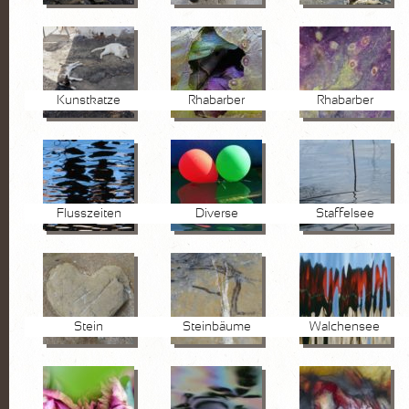
Kunstkatze
Rhabarber
Rhabarber
Flusszeiten
Diverse
Staffelsee
Stein
Steinbäume
Walchensee