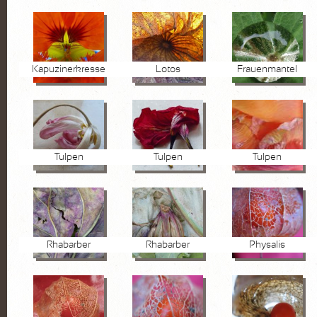
Kapuzinerkresse
Lotos
Frauenmantel
Tulpen
Tulpen
Tulpen
Rhabarber
Rhabarber
Physalis