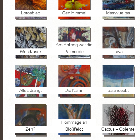
Lotosblatt
Gen Himmel
Idasyvueltas
Am Anfang war die
Westküste
Palmrinde
Lava
Alles drängt
Die Närrin
Balanceakt
Hommage an
Zen?
Bloßfeldt
Cactus – Objekte