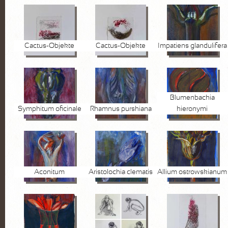
Cactus-Objekte
Cactus-Objekte
Impatiens glandulifera
Blumenbachia
Symphitum oficinale
Rhamnus purshiana
hieronymi
Aconitum
Aristolochia clematis
Allium ostrowskianum