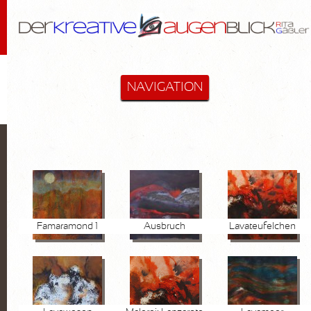
NAVIGATION
STARTSEITE
MALEREI & MEHR
Cactus-Objekte
Lanzarote
Famaramond 1
Ausbruch
Lavateufelchen
Diverse
Hommage an Bloßfeldt
Aktzeichnungen