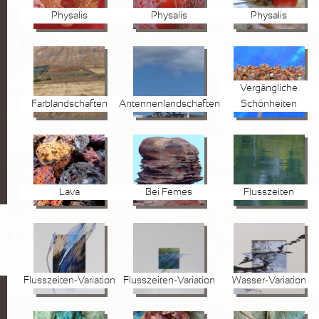
Physalis
Physalis
Physalis
Vergängliche
Farblandschaften
Antennenlandschaften
Schönheiten
Lava
Bei Femes
Flusszeiten
Flusszeiten-Variation
Flusszeiten-Variation
Wasser-Variation