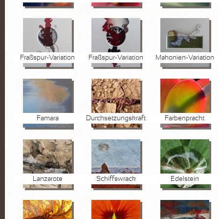
Fraßspur-Variation
Fraßspur-Variation
Mahonien-Variation
Famara
Durchsetzungskraft
Farbenpracht
Lanzarote
Schiffswrack
Edelstein