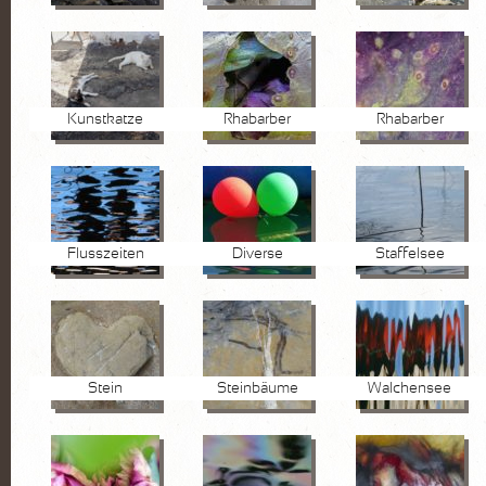
Kunstkatze
Rhabarber
Rhabarber
Flusszeiten
Diverse
Staffelsee
Stein
Steinbäume
Walchensee