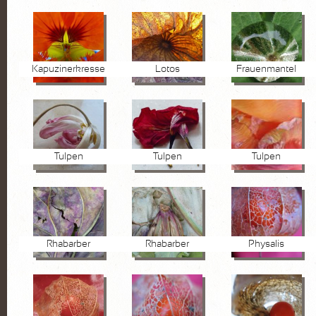
Kapuzinerkresse
Lotos
Frauenmantel
Tulpen
Tulpen
Tulpen
Rhabarber
Rhabarber
Physalis