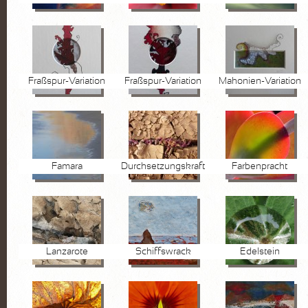
Fraßspur-Variation
Fraßspur-Variation
Mahonien-Variation
Famara
Durchsetzungskraft
Farbenpracht
Lanzarote
Schiffswrack
Edelstein