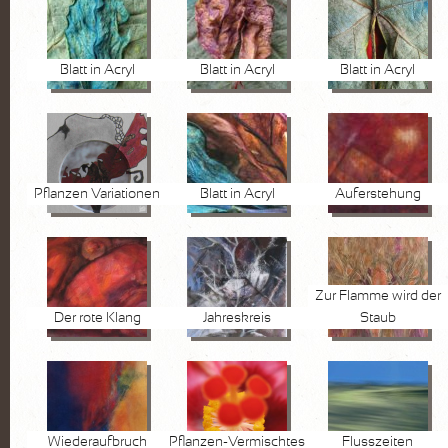
Blatt in Acryl
Blatt in Acryl
Blatt in Acryl
Pflanzen Variationen
Blatt in Acryl
Auferstehung
Zur Flamme wird der
Der rote Klang
Jahreskreis
Staub
Wiederaufbruch
Pflanzen-Vermischtes
Flusszeiten