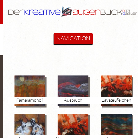
NAVIGATION
STARTSEITE
MALEREI & MEHR
Cactus-Objekte
Lanzarote
Famaramond 1
Ausbruch
Lavateufelchen
Diverse
Hommage an Bloßfeldt
Aktzeichnungen