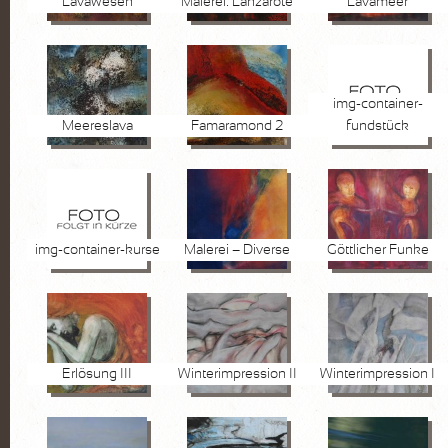
Lavawesen
Malerei: Lanzarote
Lavameer
FOTOGRAFIE
Pflanzen
Wasser
img-container-
Meereslava
Famaramond 2
fundstück
Stein
Lanzarote
KURSE
img-container-kurse
Malerei – Diverse
Göttlicher Funke
AKTUELLES
Kurse
Marktplatz
Erlösung III
Winterimpression II
Winterimpression I
VITA
KONTAKT