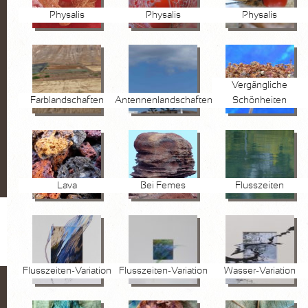
Physalis
Physalis
Physalis
Vergängliche
Farblandschaften
Antennenlandschaften
Schönheiten
Lava
Bei Femes
Flusszeiten
Flusszeiten-Variation
Flusszeiten-Variation
Wasser-Variation