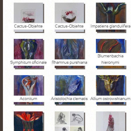
Cactus-Objekte
Cactus-Objekte
Impatiens glandulifera
Blumenbachia
Symphitum oficinale
Rhamnus purshiana
hieronymi
Aconitum
Aristolochia clematis
Allium ostrowskianum