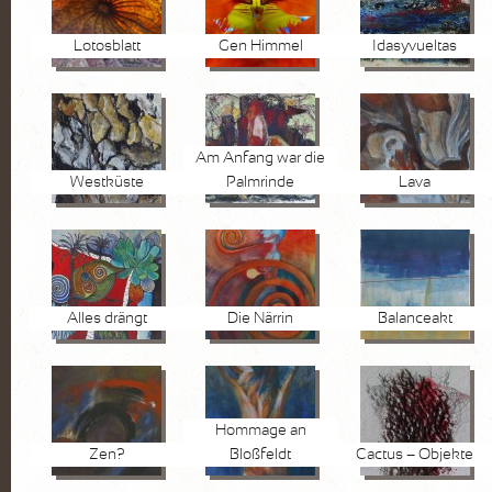
Lotosblatt
Gen Himmel
Idasyvueltas
Am Anfang war die
Westküste
Palmrinde
Lava
Alles drängt
Die Närrin
Balanceakt
Hommage an
Zen?
Bloßfeldt
Cactus – Objekte